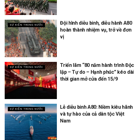
Đội hình diễu binh, diễu hành A80
SỰ KIỆN TRONG NƯỚC
hoàn thành nhiệm vụ, trở về đơn
vị
Triển lãm “80 năm hành trình Độc
SỰ KIỆN TRONG NƯỚC
lập – Tự do – Hạnh phúc” kéo dài
thời gian mở cửa đến 15/9
Lễ diễu binh A80: Niềm kiêu hãnh
SỰ KIỆN TRONG NƯỚC
và tự hào của cả dân tộc Việt
Nam