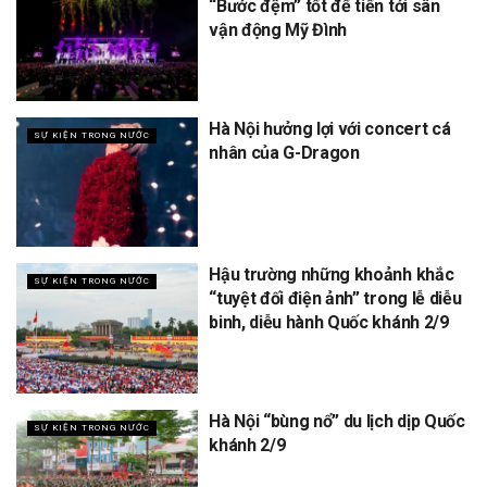
“Bước đệm” tốt để tiến tới sân
vận động Mỹ Đình
Hà Nội hưởng lợi với concert cá
SỰ KIỆN TRONG NƯỚC
nhân của G-Dragon
Hậu trường những khoảnh khắc
SỰ KIỆN TRONG NƯỚC
“tuyệt đối điện ảnh” trong lễ diễu
binh, diễu hành Quốc khánh 2/9
Hà Nội “bùng nổ” du lịch dịp Quốc
SỰ KIỆN TRONG NƯỚC
khánh 2/9