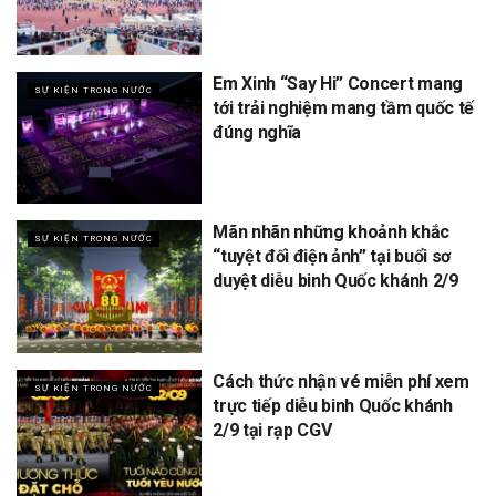
Em Xinh “Say Hi” Concert mang
SỰ KIỆN TRONG NƯỚC
tới trải nghiệm mang tầm quốc tế
đúng nghĩa
Mãn nhãn những khoảnh khắc
SỰ KIỆN TRONG NƯỚC
“tuyệt đối điện ảnh” tại buổi sơ
duyệt diễu binh Quốc khánh 2/9
Cách thức nhận vé miễn phí xem
SỰ KIỆN TRONG NƯỚC
trực tiếp diễu binh Quốc khánh
2/9 tại rạp CGV