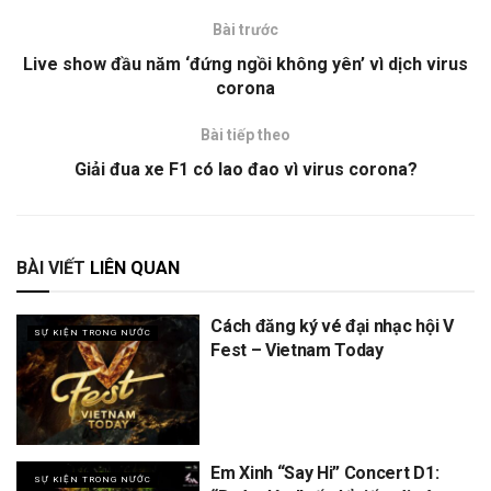
Bài trước
Live show đầu năm ‘đứng ngồi không yên’ vì dịch virus
corona
Bài tiếp theo
Giải đua xe F1 có lao đao vì virus corona?
BÀI VIẾT
LIÊN QUAN
Cách đăng ký vé đại nhạc hội V
SỰ KIỆN TRONG NƯỚC
Fest – Vietnam Today
Em Xinh “Say Hi” Concert D1:
SỰ KIỆN TRONG NƯỚC