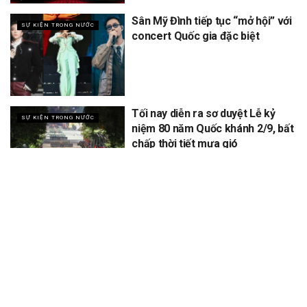
Sân Mỹ Đình tiếp tục “mở hội” với
SỰ KIỆN TRONG NƯỚC
concert Quốc gia đặc biệt
Tối nay diễn ra sơ duyệt Lễ kỷ
SỰ KIỆN TRONG NƯỚC
niệm 80 năm Quốc khánh 2/9, bất
chấp thời tiết mưa gió
XEM THÊM
Để lại một bình luận