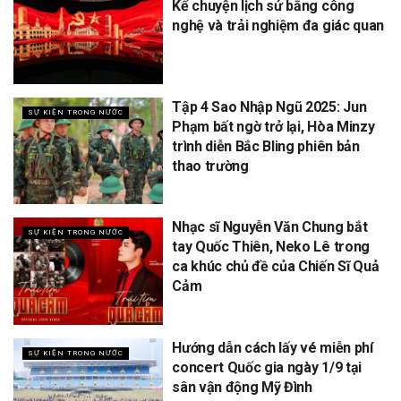
Kể chuyện lịch sử bằng công
nghệ và trải nghiệm đa giác quan
Tập 4 Sao Nhập Ngũ 2025: Jun
SỰ KIỆN TRONG NƯỚC
Phạm bất ngờ trở lại, Hòa Minzy
trình diễn Bắc Bling phiên bản
thao trường
Nhạc sĩ Nguyễn Văn Chung bắt
SỰ KIỆN TRONG NƯỚC
tay Quốc Thiên, Neko Lê trong
ca khúc chủ đề của Chiến Sĩ Quả
Cảm
Hướng dẫn cách lấy vé miễn phí
SỰ KIỆN TRONG NƯỚC
concert Quốc gia ngày 1/9 tại
sân vận động Mỹ Đình