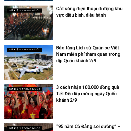
Cắt sóng điện thoại di động khu
SỰ KIỆN TRONG NƯỚC
vực diễu binh, diễu hành
Bảo tàng Lịch sử Quân sự Việt
SỰ KIỆN TRONG NƯỚC
Nam miễn phí tham quan trong
dịp Quốc khánh 2/9
3 cách nhận 100.000 đồng quà
SỰ KIỆN TRONG NƯỚC
Tết Độc lập mừng ngày Quốc
khánh 2/9
“95 năm Cờ Đảng soi đường” –
SỰ KIỆN TRONG NƯỚC