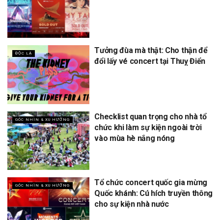
Tưởng đùa mà thật: Cho thận để
ĐỘC LẠ
đổi lấy vé concert tại Thuỵ Điển
Checklist quan trọng cho nhà tổ
GÓC NHÌN & XU HƯỚNG
chức khi làm sự kiện ngoài trời
vào mùa hè nắng nóng
Tổ chức concert quốc gia mừng
GÓC NHÌN & XU HƯỚNG
Quốc khánh: Cú hích truyền thông
cho sự kiện nhà nước