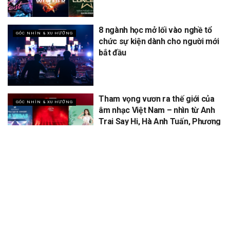
8 ngành học mở lối vào nghề tổ
GÓC NHÌN & XU HƯỚNG
chức sự kiện dành cho người mới
bắt đầu
Tham vọng vươn ra thế giới của
GÓC NHÌN & XU HƯỚNG
âm nhạc Việt Nam – nhìn từ Anh
Trai Say Hi, Hà Anh Tuấn, Phương
Mỹ Chi
XEM THÊM