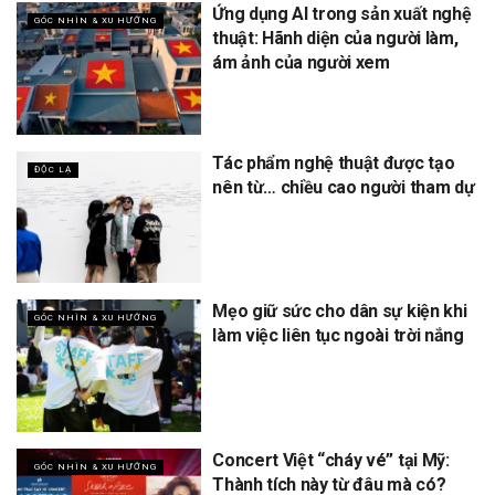
Ứng dụng AI trong sản xuất nghệ
GÓC NHÌN & XU HƯỚNG
thuật: Hãnh diện của người làm,
ám ảnh của người xem
Tác phẩm nghệ thuật được tạo
ĐỘC LẠ
nên từ… chiều cao người tham dự
Mẹo giữ sức cho dân sự kiện khi
GÓC NHÌN & XU HƯỚNG
làm việc liên tục ngoài trời nắng
Concert Việt “cháy vé” tại Mỹ:
GÓC NHÌN & XU HƯỚNG
Thành tích này từ đâu mà có?