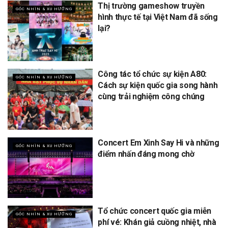
Thị trường gameshow truyền
GÓC NHÌN & XU HƯỚNG
hình thực tế tại Việt Nam đã sống
lại?
Công tác tổ chức sự kiện A80:
GÓC NHÌN & XU HƯỚNG
Cách sự kiện quốc gia song hành
cùng trải nghiệm công chúng
Concert Em Xinh Say Hi và những
GÓC NHÌN & XU HƯỚNG
điểm nhấn đáng mong chờ
Tổ chức concert quốc gia miễn
GÓC NHÌN & XU HƯỚNG
phí vé: Khán giả cuồng nhiệt, nhà