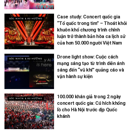
Case study: Concert quốc gia
GÓC NHÌN & XU HƯỚNG
“Tổ quốc trong tim” – Thoát khỏi
khuôn khổ chương trình chính
luận trở thành bản hòa ca lịch sử
của hơn 50.000 người Việt Nam
Drone light show: Cuộc cách
GÓC NHÌN & XU HƯỚNG
mạng sáng tạo từ trình diễn ánh
sáng đến “vũ khí” quảng cáo và
vận hành sự kiện
100.000 khán giả trong 2 ngày
GÓC NHÌN & XU HƯỚNG
concert quốc gia: Cú hích khổng
lồ cho Hà Nội trước dịp Quốc
khánh