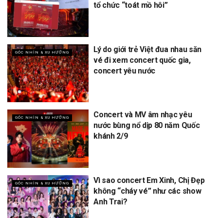
tổ chức “toát mồ hôi”
Lý do giới trẻ Việt đua nhau săn
GÓC NHÌN & XU HƯỚNG
vé đi xem concert quốc gia,
concert yêu nước
Concert và MV âm nhạc yêu
GÓC NHÌN & XU HƯỚNG
nước bùng nổ dịp 80 năm Quốc
khánh 2/9
Vì sao concert Em Xinh, Chị Đẹp
GÓC NHÌN & XU HƯỚNG
không “cháy vé” như các show
Anh Trai?