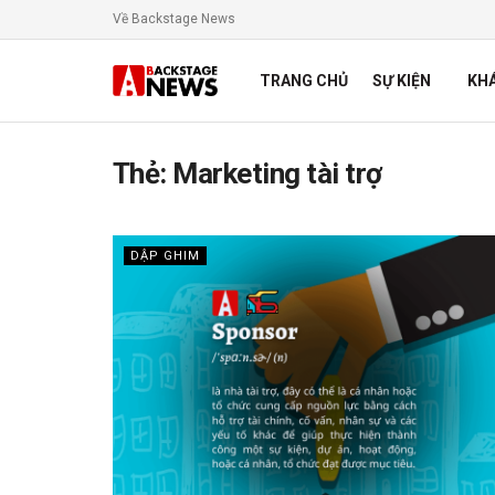
Về Backstage News
TRANG CHỦ
SỰ KIỆN
KH
Thẻ:
Marketing tài trợ
DẬP GHIM