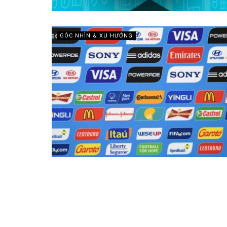
GÓC NHÌN & XU HƯỚNG