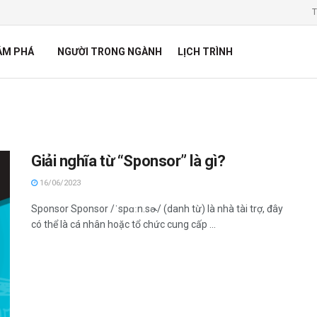
T
ÁM PHÁ
NGƯỜI TRONG NGÀNH
LỊCH TRÌNH
Giải nghĩa từ “Sponsor” là gì?
16/06/2023
Sponsor Sponsor /ˈspɑːn.sɚ/ (danh từ) là nhà tài trợ, đây
có thể là cá nhân hoặc tổ chức cung cấp ...