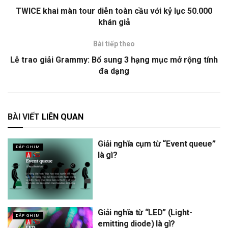
TWICE khai màn tour diễn toàn cầu với kỷ lục 50.000
khán giả
Bài tiếp theo
Lễ trao giải Grammy: Bổ sung 3 hạng mục mở rộng tính
đa dạng
BÀI VIẾT
LIÊN QUAN
Giải nghĩa cụm từ “Event queue”
DẬP GHIM
là gì?
Giải nghĩa từ “LED” (Light-
DẬP GHIM
emitting diode) là gì?