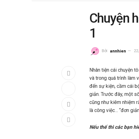
Chuyện h
1
Bởi
annhien
22
Nhân tiện cái chuyện tô
và trong quá trình làm
đến sự kiện, cầm cái bộ
giản. Trước đây, một số
cũng như kiêm nhiệm rất
là công việc… “đơn giả
Nếu thế thì các bạn hi