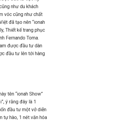
 cũng như du khách
ầm vóc cũng như chất
 Việt đã tạo nên “ionah
, Thiết kế trang phục
ảnh Fernando Toma.
 Nam được đầu tư dàn
c đầu tư lên tới hàng
 này tên “ionah Show”
”, ý rằng đây là 1
muốn đầu tư một vở diễn
m tự hào, 1 nét văn hóa