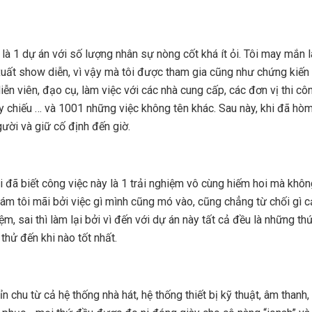
là 1 dự án với số lượng nhân sự nòng cốt khá ít ỏi. Tôi may mắn 
 xuất show diễn, vì vậy mà tôi được tham gia cũng như chứng kiến
diễn viên, đạo cụ, làm việc với các nhà cung cấp, các đơn vị thi cô
y chiếu … và 1001 những việc không tên khác. Sau này, khi đã h
ười và giữ cố định đến giờ.
i đã biết công việc này là 1 trải nghiệm vô cùng hiếm hoi mà khôn
m tôi mãi bởi việc gì mình cũng mó vào, cũng chẳng từ chối gì cả
m, sai thì làm lại bởi vì đến với dự án này tất cả đều là những thứ
thử đến khi nào tốt nhất.
 chu từ cả hệ thống nhà hát, hệ thống thiết bị kỹ thuật, âm thanh,