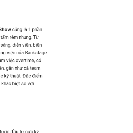
 Show
cũng là 1 phần
u tấm rèm nhung. Từ
sáng, diễn viên, biên
ông việc của Backstage
àm việc overtime, có
iễn, gần như cả team
óc kỹ thuật. Đặc điểm
 khác biệt so với
í được đầu tư cực kỳ