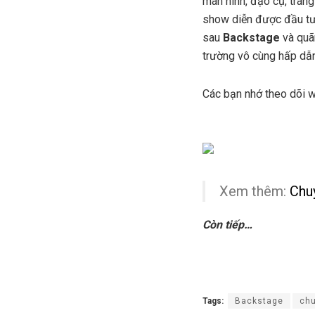
màn hình, đạo cụ, tran
show diễn được đầu tư 
sau
Backstage
và quãn
trường vô cùng hấp dẫn
Các bạn nhớ theo dõi w
Xem thêm:
Chu
Còn tiếp…
Tags:
Backstage
chu