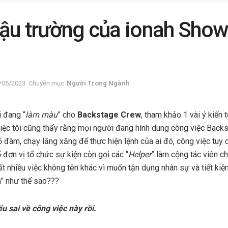
ậu trường của ionah Show
/05/2023
Chuyên mục
Người Trong Ngành
i đang “
làm màu
” cho
Backstage Crew
, tham khảo 1 vài ý kiến
 việc tôi cũng thấy rằng mọi người đang hình dung công việc Backs
 đàm, chạy lăng xăng để thực hiện lệnh của ai đó, công việc tuy 
 đơn vị tổ chức sự kiện còn gọi các “
Helper
” làm cộng tác viên c
 nhiều việc không tên khác vì muốn tận dụng nhân sự và tiết kiệm
n” như thế sao???
ểu sai về công việc này rồi.