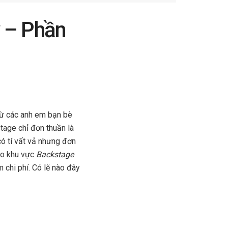
 – Phần
 từ các anh em bạn bè
tage chỉ đơn thuần là
có tí vất vả nhưng đơn
ho khu vực
Backstage
 chi phí. Có lẽ nào đây