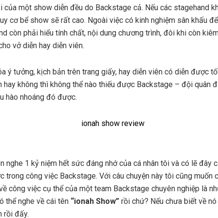
bại của một show diễn đều do Backstage cả. Nếu các stagehand k
uy cơ bể show sẽ rất cao. Ngoài việc có kinh nghiệm sân khấu để
nd còn phải hiểu tính chất, nội dung chương trình, đôi khi còn kiêm 
ho vở diễn hay diễn viên.
óa ý tưởng, kịch bản trên trang giấy, hay diễn viên có diễn được tố
h hay không thì không thể nào thiếu được Backstage – đội quân 
u hào nhoáng đó được.
n nghe 1 kỷ niệm hết sức đáng nhớ của cá nhân tôi và có lẽ đây c
c trong công việc Backstage. Với câu chuyện này tôi cũng muốn c
 về công việc cụ thể của một team Backstage chuyên nghiệp là n
ó thể nghe về cái tên
“ionah Show”
rồi chứ? Nếu chưa biết về nó t
 rồi đấy.