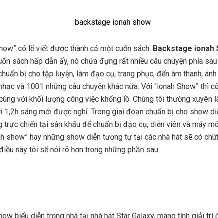
how” có lẽ viết được thành cả một cuốn sách.
Backstage ionah
cuốn sách hấp dẫn ấy, nó chứa đựng rất nhiều câu chuyện phía sa
chuẩn bị cho tập luyện, làm đạo cụ, trang phục, đến âm thanh, ánh 
nhạc và 1001 những câu chuyện khác nữa. Với “ionah Show” thì c
cùng với khối lượng công việc khổng lồ. Chúng tôi thường xuyên l
ới 1,2h sáng mới được nghỉ. Trong giai đoạn chuẩn bị cho show d
 trực chiến tại sân khấu để chuẩn bị đạo cụ, diễn viên và máy m
h show” hay những show diễn tương tự tại các nhà hát sẽ có chút
điều này tôi sẽ nói rõ hơn trong những phần sau.
how biểu diễn trong nhà tại nhà hát Star Galaxy, mang tính giải tr