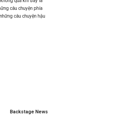
 không quá khi đây là
những câu chuyện phía
à những câu chuyện hậu
.
Backstage News