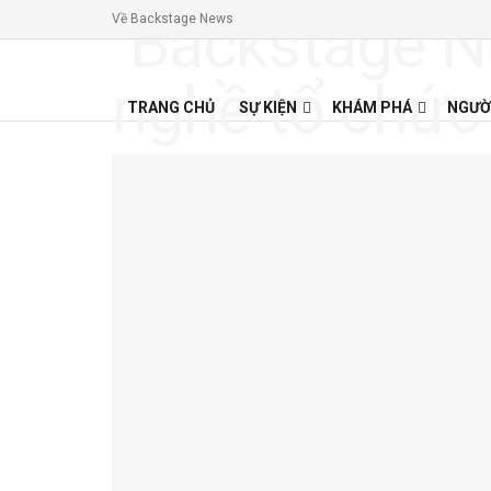
Về Backstage News
TRANG CHỦ
SỰ KIỆN
KHÁM PHÁ
NGƯỜ