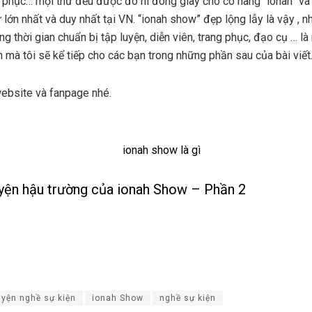
g phục… mọi thứ đều được đo ni đóng giày cho cô nàng “ionah” và
lớn nhất và duy nhất tại VN. “ionah show” đẹp lộng lẫy là vậy , 
g thời gian chuẩn bị tập luyện, diễn viên, trang phục, đạo cụ … l
 mà tôi sẽ kể tiếp cho các bạn trong những phần sau của bài viết
ebsite và fanpage nhé.
yện hậu trường của ionah Show – Phần 2
yện nghề sự kiện
ionah Show
nghề sự kiện