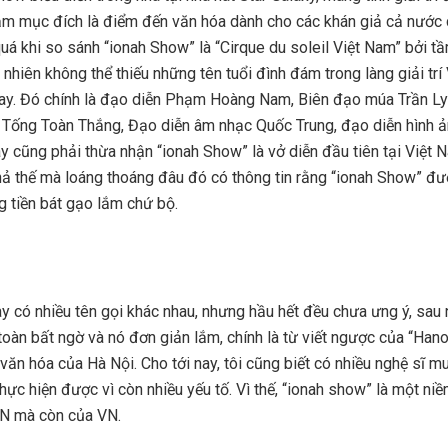
hằm mục đích là điểm đến văn hóa dành cho các khán giả cả nước
uá khi so sánh “ionah Show” là “Cirque du soleil Việt Nam” bởi t
 nhiên không thể thiếu những tên tuổi đình đám trong làng giải trí
y. Đó chính là đạo diễn Phạm Hoàng Nam, Biên đạo múa Trần Lyly
c Tống Toàn Thắng, Đạo diễn âm nhạc Quốc Trung, đạo diễn hình 
ày cũng phải thừa nhận “ionah Show” là vở diễn đầu tiên tại Việt
ả thế mà loáng thoáng đâu đó có thông tin rằng “ionah Show” đượ
g tiền bát gạo lắm chứ bộ.
ày có nhiều tên gọi khác nhau, nhưng hầu hết đều chưa ưng ý, sau
oàn bất ngờ và nó đơn giản lắm, chính là từ viết ngược của “Hanoi
văn hóa của Hà Nội. Cho tới nay, tôi cũng biết có nhiều nghệ sĩ 
hực hiện được vì còn nhiều yếu tố. Vì thế, “ionah show” là một niề
HN mà còn của VN.