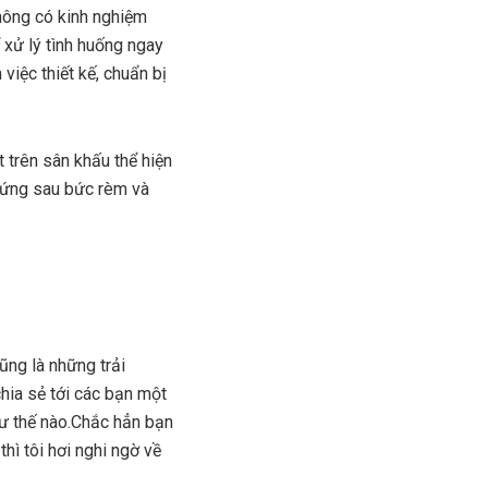
hông có kinh nghiệm
 xử lý tình huống ngay
việc thiết kế, chuẩn bị
t trên sân khấu thể hiện
đứng sau bức rèm và
ũng là những trải
hia sẻ tới các bạn một
hư thế nào.Chắc hẳn bạn
hì tôi hơi nghi ngờ về