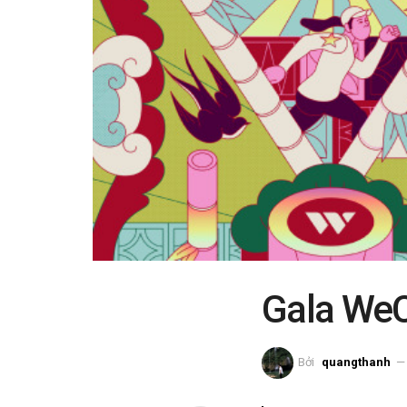
Gala WeC
Bởi
quangthanh