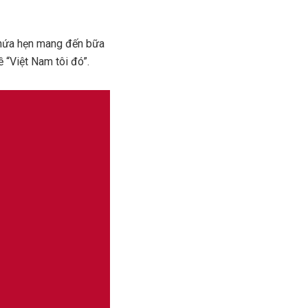
, hứa hẹn mang đến bữa
ề “Việt Nam tôi đó”.