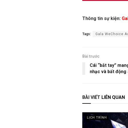
Thông tin sự kiện:
Ga
Tags:
Gala WeChoice A
Bài trước
Cái “bắt tay” mang
nhạc và bất động
BÀI VIẾT
LIÊN QUAN
LỊCH TRÌNH