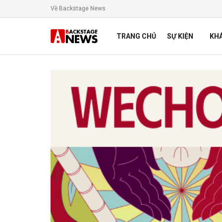
Về Backstage News
TRANG CHỦ
SỰ KIỆN
KH