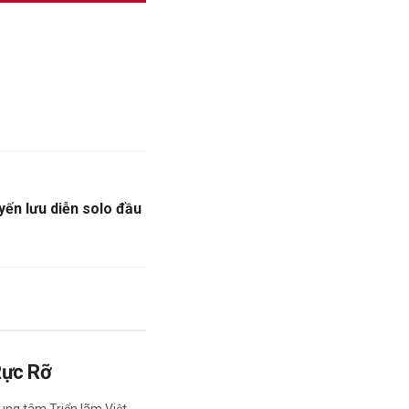
ến lưu diễn solo đầu
Rực Rỡ
ung tâm Triển lãm Việt