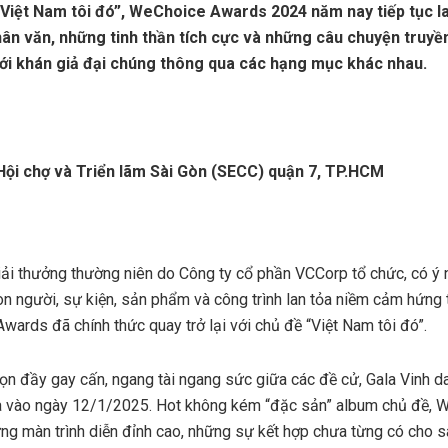
 “Việt Nam tôi đó”, WeChoice Awards 2024 năm nay tiếp tục l
nhân văn, những tinh thần tích cực và những câu chuyện truy
với khán giả đại chúng thông qua các hạng mục khác nhau.
Hội chợ và Triển lãm Sài Gòn (SECC) quận 7, TP.HCM
i thưởng thường niên do Công ty cổ phần VCCorp tổ chức, có ý n
n người, sự kiện, sản phẩm và công trình lan tỏa niềm cảm hứng 
rds đã chính thức quay trở lại với chủ đề “Việt Nam tôi đó”.
n đầy gay cấn, ngang tài ngang sức giữa các đề cử, Gala Vinh da
ra vào ngày 12/1/2025. Hot không kém “đặc sản” album chủ đề,
g màn trình diễn đỉnh cao, những sự kết hợp chưa từng có cho s