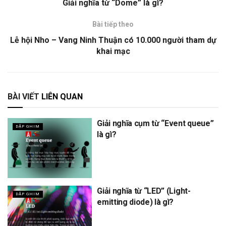
Giải nghĩa từ “Dome” là gì?
Bài tiếp theo
Lễ hội Nho – Vang Ninh Thuận có 10.000 người tham dự
khai mạc
BÀI VIẾT
LIÊN QUAN
Giải nghĩa cụm từ “Event queue”
DẬP GHIM
là gì?
Giải nghĩa từ “LED” (Light-
DẬP GHIM
emitting diode) là gì?