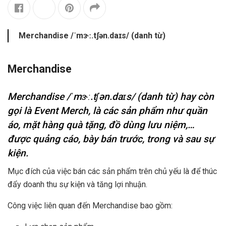
Merchandise /ˈmɝː.tʃən.daɪs/ (danh từ)
Merchandise
Merchandise /ˈmɝː.tʃən.daɪs/ (danh từ) hay còn
gọi là Event Merch, là các sản phẩm như quần
áo, mặt hàng quà tặng, đồ dùng lưu niệm,…
được quảng cáo, bày bán trước, trong và sau sự
kiện.
Mục đích của việc bán các sản phẩm trên chủ yếu là để thúc
đẩy doanh thu sự kiện và tăng lợi nhuận.
Công việc liên quan đến Merchandise bao gồm: