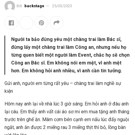
Bởi
backstage
25/03/2023
Người ta bảo đừng yêu một chàng trai làm Bác sĩ,
đừng lấy một chàng trai làm Công an, nhưng nếu họ
từng quen biết một người làm Event, chắc họ sẽ chọn
Công an Bác sĩ. Em không nói em mệt, vì anh mệt
hơn. Em không hỏi anh nhiều, vì anh cần tin tưởng.
Gửi anh, người em từng rất yêu – chàng trai làm nghề sự
kiện
Hôm nay anh lại về nhà lúc 3 giờ sáng. Em hỏi anh ở đâu anh
lại cáu. Em thấy anh vất cái áo sơ mi em mua tặng anh tháng
trước trên ghế ăn. Mâm cơm bên cạnh em nấu lúc đấy nguội
ngắt, anh ăn được 2 miếng rau 3 miếng thịt thì bỏ, lồng bàn