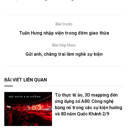
Bài trước
Tuấn Hưng nhập viện trong đêm giao thừa
Bài tiếp theo
Gửi anh, chàng trai làm nghề sự kiện
BÀI VIẾT
LIÊN QUAN
Từ thực tế ảo, 3D mapping đến
GÓC NHÌN & XU HƯỚNG
ứng dụng số A80: Công nghệ
bùng nổ trong các sự kiện hướng
về 80 năm Quốc Khánh 2/9