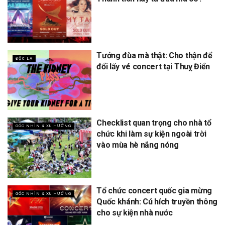
Tưởng đùa mà thật: Cho thận để
ĐỘC LẠ
đổi lấy vé concert tại Thuỵ Điển
Checklist quan trọng cho nhà tổ
GÓC NHÌN & XU HƯỚNG
chức khi làm sự kiện ngoài trời
vào mùa hè nắng nóng
Tổ chức concert quốc gia mừng
GÓC NHÌN & XU HƯỚNG
Quốc khánh: Cú hích truyền thông
cho sự kiện nhà nước