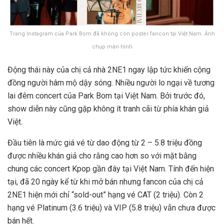
Trang Instagram của Park Bom đã không còn poster fancon tại Việt Nam. Ảnh
chụp màn hình
Động thái này của chị cả nhà 2NE1 ngay lập tức khiến cộng
đồng người hâm mộ dậy sóng. Nhiều người lo ngại về tương
lai đêm concert của Park Bom tại Việt Nam. Bởi trước đó,
show diễn này cũng gặp không ít tranh cãi từ phía khán giả
Việt.
Đầu tiên là mức giá vé từ dao động từ 2 – 5.8 triệu đồng
được nhiều khán giả cho rằng cao hơn so với mặt bằng
chung các concert Kpop gần đây tại Việt Nam. Tính đến hiện
tại, đã 20 ngày kể từ khi mở bán nhưng fancon của chị cả
2NE1 hiện mới chỉ “sold-out” hạng vé CAT (2 triệu). Còn 2
hạng vé Platinum (3.6 triệu) và VIP (5.8 triệu) vẫn chưa được
bán hết.