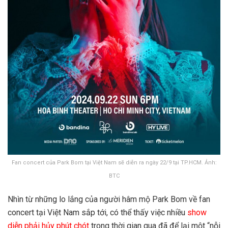
Fan concert của Park Bom tại Việt Nam sẽ diễn ra ngày 22/9 tại TP.HCM. Ảnh:
BTC
Nhìn từ những lo lắng của người hâm mộ Park Bom về fan
concert tại Việt Nam sắp tới, có thể thấy việc nhiều
show
diễn phải hủy phút chót
trong thời gian qua đã để lại một “nỗi