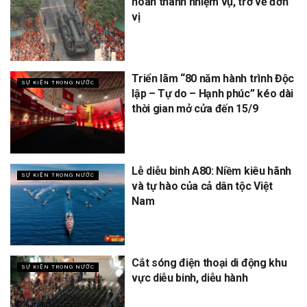
hoàn thành nhiệm vụ, trở về đơn
vị
Triển lãm “80 năm hành trình Độc
SỰ KIỆN TRONG NƯỚC
lập – Tự do – Hạnh phúc” kéo dài
thời gian mở cửa đến 15/9
Lễ diễu binh A80: Niềm kiêu hãnh
SỰ KIỆN TRONG NƯỚC
và tự hào của cả dân tộc Việt
Nam
Cắt sóng điện thoại di động khu
SỰ KIỆN TRONG NƯỚC
vực diễu binh, diễu hành