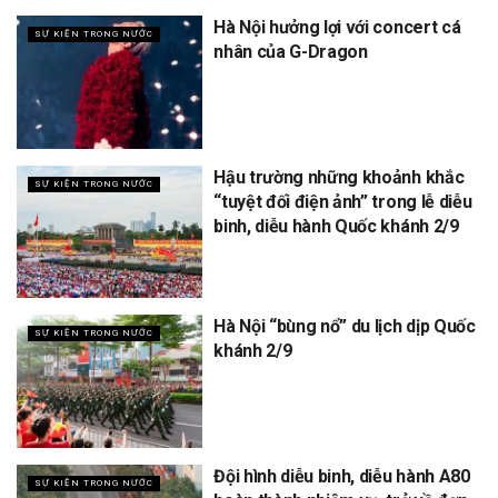
Hà Nội hưởng lợi với concert cá
SỰ KIỆN TRONG NƯỚC
nhân của G-Dragon
Hậu trường những khoảnh khắc
SỰ KIỆN TRONG NƯỚC
“tuyệt đối điện ảnh” trong lễ diễu
binh, diễu hành Quốc khánh 2/9
Hà Nội “bùng nổ” du lịch dịp Quốc
SỰ KIỆN TRONG NƯỚC
khánh 2/9
Đội hình diễu binh, diễu hành A80
SỰ KIỆN TRONG NƯỚC