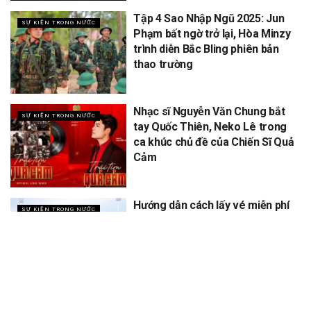
Tập 4 Sao Nhập Ngũ 2025: Jun
SỰ KIỆN TRONG NƯỚC
Phạm bất ngờ trở lại, Hòa Minzy
trình diễn Bắc Bling phiên bản
thao trường
Nhạc sĩ Nguyễn Văn Chung bắt
SỰ KIỆN TRONG NƯỚC
tay Quốc Thiên, Neko Lê trong
ca khúc chủ đề của Chiến Sĩ Quả
Cảm
Hướng dẫn cách lấy vé miễn phí
SỰ KIỆN TRONG NƯỚC
concert Quốc gia ngày 1/9 tại
sân vận động Mỹ Đình