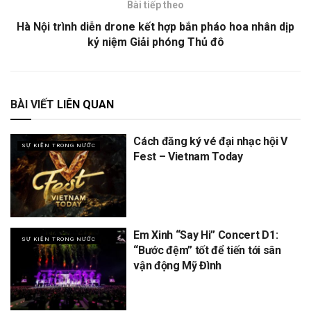
Bài tiếp theo
Hà Nội trình diễn drone kết hợp bắn pháo hoa nhân dịp
kỷ niệm Giải phóng Thủ đô
BÀI VIẾT
LIÊN QUAN
Cách đăng ký vé đại nhạc hội V
SỰ KIỆN TRONG NƯỚC
Fest – Vietnam Today
Em Xinh “Say Hi” Concert D1:
SỰ KIỆN TRONG NƯỚC
“Bước đệm” tốt để tiến tới sân
vận động Mỹ Đình