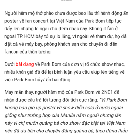
Người hâm mộ thở phào chưa được bao lâu thì hành động ẩn
poster về fan concert tại Việt Nam của Park Bom tiếp tục
dấy lên những lo ngại cho đêm nhạc này. Không ít fan ở
ngoài TP. HCM bày tỏ sự lo lắng, vì ngoài vé tham dự, họ đã
đặt cả vé máy bay, phòng khách sạn cho chuyến đi đến
fancon của thần tượng.
Dưới
bài đăng
về Park Bom của đơn vị tổ chức show nhạc,
nhiều khán giả đã để lại bình luận yêu cầu ekip lên tiếng về
việc Park Bom hủy/ ẩn bài đăng.
May mắn thay, người hâm mộ của Park Bom và 2NE1 đã
nhận được câu trả lời tương đối tích cực rằng:
“Vì Park Bom
không bao giờ up poster về show diễn solo ở nước ngoài
giống như trường hợp của Manila năm ngoái nhưng lần
này vì chị muốn quảng bá cho show đặc biệt tại Việt Nam
nên đã ưu tiên cho chuyện đăng quảng bá, theo đúng thảo