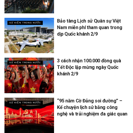
Bảo tàng Lịch sử Quân sự Việt
SỰ KIỆN TRONG NƯỚC
Nam miễn phí tham quan trong
dịp Quốc khánh 2/9
3 cách nhận 100.000 đồng quà
SỰ KIỆN TRONG NƯỚC
Tết Độc lập mừng ngày Quốc
khánh 2/9
“95 năm Cờ Đảng soi đường” –
SỰ KIỆN TRONG NƯỚC
Kể chuyện lịch sử bằng công
nghệ và trải nghiệm đa giác quan