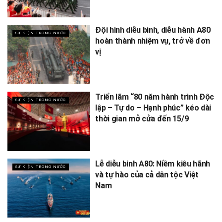
Đội hình diễu binh, diễu hành A80
SỰ KIỆN TRONG NƯỚC
hoàn thành nhiệm vụ, trở về đơn
vị
Triển lãm “80 năm hành trình Độc
SỰ KIỆN TRONG NƯỚC
lập – Tự do – Hạnh phúc” kéo dài
thời gian mở cửa đến 15/9
Lễ diễu binh A80: Niềm kiêu hãnh
SỰ KIỆN TRONG NƯỚC
và tự hào của cả dân tộc Việt
Nam