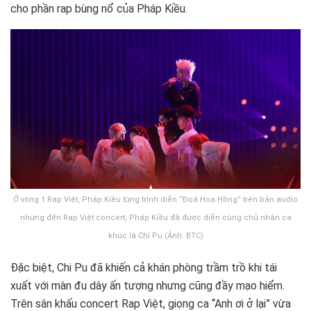
cho phần rap bùng nổ của Pháp Kiều.
Ở vòng 1 Rap Việt, Pháp Kiều từng trình diễn “Đoá Hoa Hồng” trên bản audio
nhưng đến Rap Việt concert, Pháp Kiều đã được diễn cùng chủ nhân ca
khúc là Chi Pu (Ảnh: BTC)
Đặc biệt, Chi Pu đã khiến cả khán phòng trầm trồ khi tái
xuất với màn đu dây ấn tượng nhưng cũng đầy mạo hiểm.
Trên sân khấu concert Rap Việt, giọng ca “Anh ơi ở lại” vừa