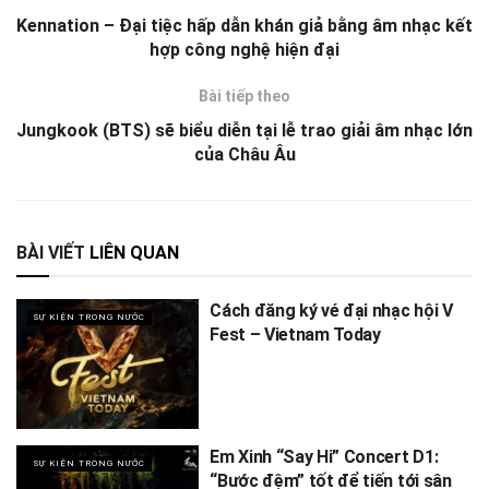
Kennation – Đại tiệc hấp dẫn khán giả bằng âm nhạc kết
hợp công nghệ hiện đại
Bài tiếp theo
Jungkook (BTS) sẽ biểu diễn tại lễ trao giải âm nhạc lớn
của Châu Âu
BÀI VIẾT
LIÊN QUAN
Cách đăng ký vé đại nhạc hội V
SỰ KIỆN TRONG NƯỚC
Fest – Vietnam Today
Em Xinh “Say Hi” Concert D1:
SỰ KIỆN TRONG NƯỚC
“Bước đệm” tốt để tiến tới sân