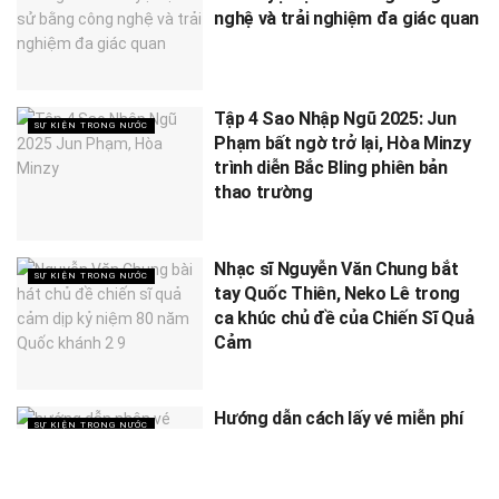
nghệ và trải nghiệm đa giác quan
Tập 4 Sao Nhập Ngũ 2025: Jun
SỰ KIỆN TRONG NƯỚC
Phạm bất ngờ trở lại, Hòa Minzy
trình diễn Bắc Bling phiên bản
thao trường
Nhạc sĩ Nguyễn Văn Chung bắt
SỰ KIỆN TRONG NƯỚC
tay Quốc Thiên, Neko Lê trong
ca khúc chủ đề của Chiến Sĩ Quả
Cảm
Hướng dẫn cách lấy vé miễn phí
SỰ KIỆN TRONG NƯỚC
concert Quốc gia ngày 1/9 tại
sân vận động Mỹ Đình