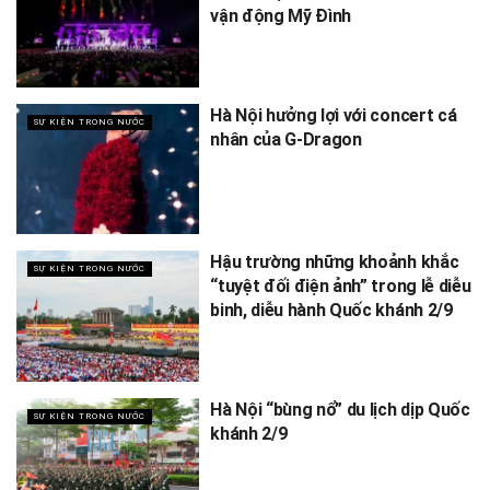
vận động Mỹ Đình
Hà Nội hưởng lợi với concert cá
SỰ KIỆN TRONG NƯỚC
nhân của G-Dragon
Hậu trường những khoảnh khắc
SỰ KIỆN TRONG NƯỚC
“tuyệt đối điện ảnh” trong lễ diễu
binh, diễu hành Quốc khánh 2/9
Hà Nội “bùng nổ” du lịch dịp Quốc
SỰ KIỆN TRONG NƯỚC
khánh 2/9