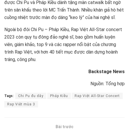
được Chi Pu và Pháp Kiều dành tặng màn catwalk bất ngờ
trên sân khấu theo lời MC Trấn Thành. Nhiều khán giả hò hét
cuồng nhiệt trước màn đọ dáng “keo lỳ” của hai nghệ sĩ.
Ngoài bộ đôi Chi Pu – Pháp Kiều, Rap Việt All-Star concert
2023 còn quy tụ đông đảo nghệ sĩ, bao gồm huấn luyện
viên, giám khảo, top 9 và các rapper nổi bật của chương
trình Rap Việt, với hơn 40 tiết mục được dàn dựng hoành
tráng, công phu.
Backstage News
Nguồn: Tổng hợp
Tags:
Chi Pu đu dây
Pháp Kiều
Rap Việt All-Star Concert
Rap Việt mùa 3
Bài trước