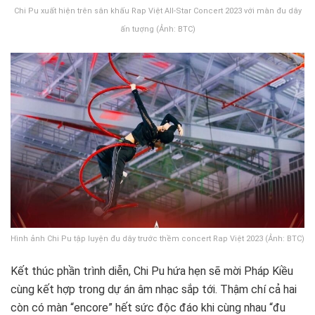
Chi Pu xuất hiện trên sân khấu Rap Việt All-Star Concert 2023 với màn đu dây
ấn tượng (Ảnh: BTC)
Hình ảnh Chi Pu tập luyện đu dây trước thềm concert Rap Việt 2023 (Ảnh: BTC)
Kết thúc phần trình diễn, Chi Pu hứa hẹn sẽ mời Pháp Kiều
cùng kết hợp trong dự án âm nhạc sắp tới. Thậm chí cả hai
còn có màn “encore” hết sức độc đáo khi cùng nhau “đu