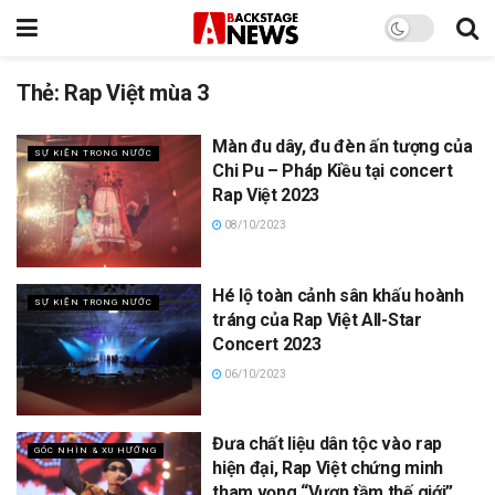
Thẻ:
Rap Việt mùa 3
Màn đu dây, đu đèn ấn tượng của
SỰ KIỆN TRONG NƯỚC
Chi Pu – Pháp Kiều tại concert
Rap Việt 2023
08/10/2023
Hé lộ toàn cảnh sân khấu hoành
SỰ KIỆN TRONG NƯỚC
tráng của Rap Việt All-Star
Concert 2023
06/10/2023
Đưa chất liệu dân tộc vào rap
GÓC NHÌN & XU HƯỚNG
hiện đại, Rap Việt chứng minh
tham vọng “Vươn tầm thế giới”