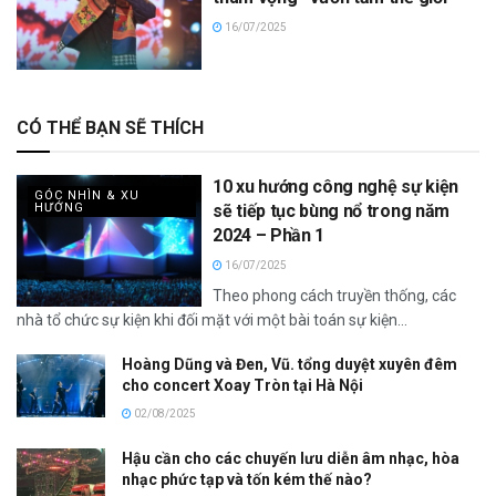
16/07/2025
CÓ THỂ BẠN SẼ THÍCH
10 xu hướng công nghệ sự kiện
GÓC NHÌN & XU
HƯỚNG
sẽ tiếp tục bùng nổ trong năm
2024 – Phần 1
16/07/2025
Theo phong cách truyền thống, các
nhà tổ chức sự kiện khi đối mặt với một bài toán sự kiện...
Hoàng Dũng và Đen, Vũ. tổng duyệt xuyên đêm
cho concert Xoay Tròn tại Hà Nội
02/08/2025
Hậu cần cho các chuyến lưu diễn âm nhạc, hòa
nhạc phức tạp và tốn kém thế nào?