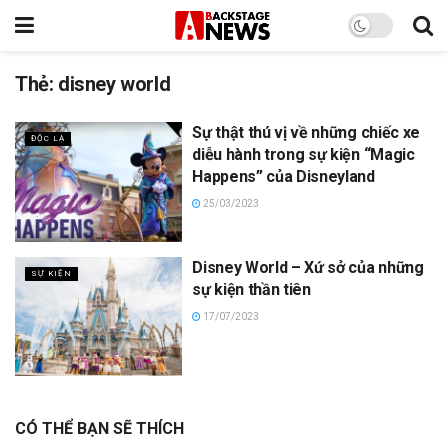
Thẻ:
disney world
Sự thật thú vị về những chiếc xe
ĐỘC LẠ
diễu hành trong sự kiện “Magic
Happens” của Disneyland
25/03/2023
Disney World – Xứ sở của những
SỰ KIỆN
sự kiện thần tiên
17/07/2023
CÓ THỂ BẠN SẼ THÍCH