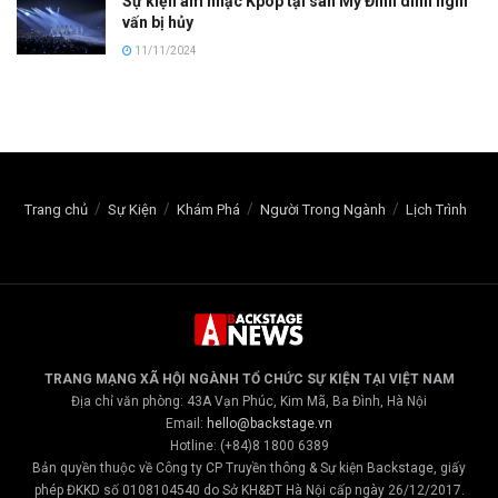
Sự kiện âm nhạc Kpop tại sân Mỹ Đình dính nghi
vấn bị hủy
11/11/2024
Trang chủ
Sự Kiện
Khám Phá
Người Trong Ngành
Lịch Trình
TRANG MẠNG XÃ HỘI NGÀNH TỔ CHỨC SỰ KIỆN TẠI VIỆT NAM
Địa chỉ văn phòng: 43A Vạn Phúc, Kim Mã, Ba Đình, Hà Nội
Email:
hello@backstage.vn
Hotline: (+84)8 1800 6389
Bản quyền thuộc về Công ty CP Truyền thông & Sự kiện Backstage, giấy
phép ĐKKD số 0108104540 do Sở KH&ĐT Hà Nội cấp ngày 26/12/2017.