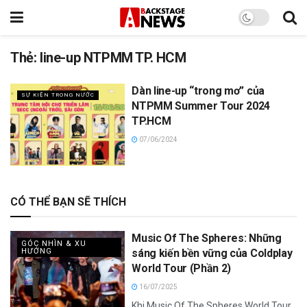
Thẻ:
line-up NTPMM TP. HCM
Dàn line-up “trong mơ” của
SỰ KIỆN TRONG NƯỚC
NTPMM Summer Tour 2024
TP.HCM
07/06/2024
CÓ THỂ BẠN SẼ THÍCH
Music Of The Spheres: Những
GÓC NHÌN & XU
HƯỚNG
sáng kiến bền vững của Coldplay
World Tour (Phần 2)
16/07/2025
Khi Music Of The Spheres World Tour