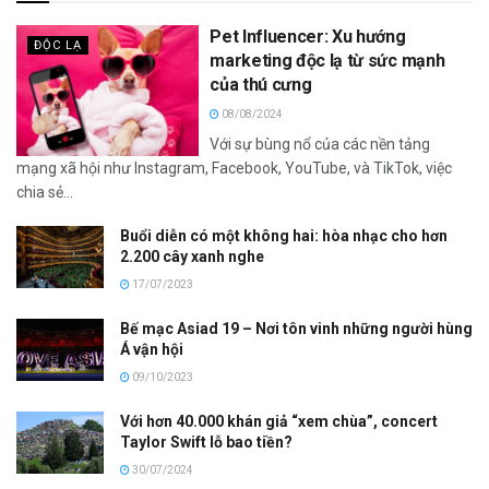
Pet Influencer: Xu hướng
ĐỘC LẠ
marketing độc lạ từ sức mạnh
của thú cưng
08/08/2024
Với sự bùng nổ của các nền tảng
mạng xã hội như Instagram, Facebook, YouTube, và TikTok, việc
chia sẻ...
Buổi diễn có một không hai: hòa nhạc cho hơn
2.200 cây xanh nghe
17/07/2023
Bế mạc Asiad 19 – Nơi tôn vinh những người hùng
Á vận hội
09/10/2023
Với hơn 40.000 khán giả “xem chùa”, concert
Taylor Swift lỗ bao tiền?
30/07/2024