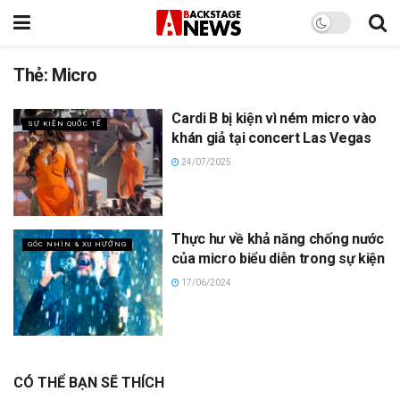
Thẻ:
Micro
Cardi B bị kiện vì ném micro vào
SỰ KIỆN QUỐC TẾ
khán giả tại concert Las Vegas
24/07/2025
Thực hư về khả năng chống nước
GÓC NHÌN & XU HƯỚNG
của micro biểu diễn trong sự kiện
17/06/2024
CÓ THỂ BẠN SẼ THÍCH