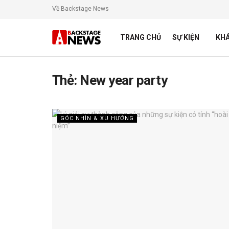
Về Backstage News
TRANG CHỦ
SỰ KIỆN
KH
Thẻ:
New year party
GÓC NHÌN & XU HƯỚNG