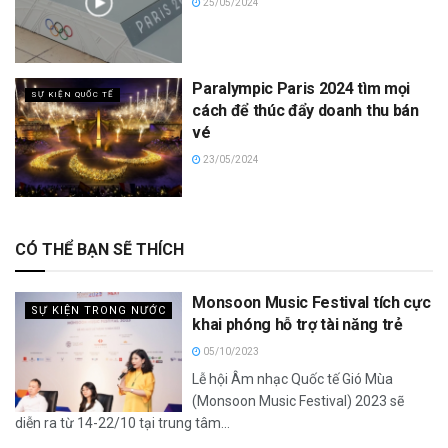
25/05/2024
Paralympic Paris 2024 tìm mọi
SỰ KIỆN QUỐC TẾ
cách để thúc đẩy doanh thu bán
vé
23/05/2024
CÓ THỂ BẠN SẼ THÍCH
Monsoon Music Festival tích cực
SỰ KIỆN TRONG NƯỚC
khai phóng hỗ trợ tài năng trẻ
05/10/2023
Lễ hội Âm nhạc Quốc tế Gió Mùa
(Monsoon Music Festival) 2023 sẽ
diễn ra từ 14-22/10 tại trung tâm...