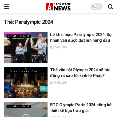
Thẻ:
Paralympic 2024
Lễ khai mạc Paralympic 2024: Sự
SỰ KIỆN QUỐC TẾ
nhân văn được đặt lên hàng đầu
26/08/2024
Thế vận hội Olympic 2024 sẽ tác
GÓC NHÌN & XU HƯỚNG
động ra sao tới kinh tế Pháp?
27/05/2024
BTC Olympic Paris 2024 công bố
SỰ KIỆN QUỐC TẾ
thiết kế bục trao giải