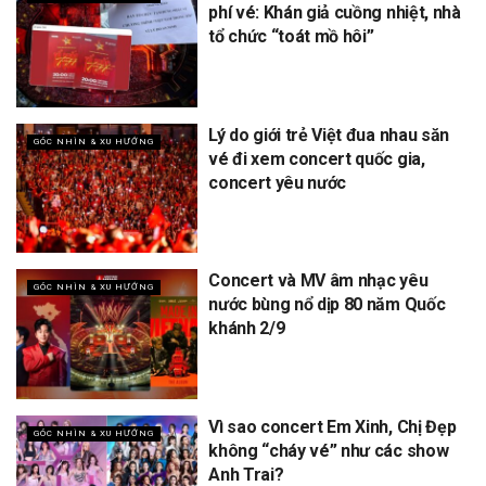
phí vé: Khán giả cuồng nhiệt, nhà
tổ chức “toát mồ hôi”
Lý do giới trẻ Việt đua nhau săn
GÓC NHÌN & XU HƯỚNG
vé đi xem concert quốc gia,
concert yêu nước
Concert và MV âm nhạc yêu
GÓC NHÌN & XU HƯỚNG
nước bùng nổ dịp 80 năm Quốc
khánh 2/9
Vì sao concert Em Xinh, Chị Đẹp
GÓC NHÌN & XU HƯỚNG
không “cháy vé” như các show
Anh Trai?