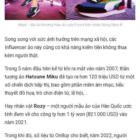
Maya – đại sứ thương hiệu ảo của Puma trên khắp Đông Nam Á
Song song với sức ảnh hưởng trên mạng xã hội, các
Influencer ảo này cũng có khả năng kiếm tiền không thua
kém người thật.
Trong 5 năm đầu tiên kể từ khi ra mắt vào năm 2007, thần
tượng ảo
Hatsune Miku
đã tạo ra hơn 120 triệu USD từ một
số chiến dịch tiếp thị, bao gồm phần mềm âm nhạc, tiểu
thuyết đồ họa, trò chơi điện tử, lễ hội,…
Hay nhân vật
Rozy
– một người mẫu ảo của Hàn Quốc ước
tính đem về cho công ty hơn 1 tỷ won (821.000 USD) vào
năm 2021.
Trong khi đó, số liệu từ OnBuy cho biết, năm 2022, người