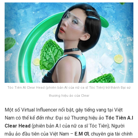
Tóc Tiên AI Clear Head (phiên bản AI của nữ ca sĩ Tóc Tiên) trở thành Đại sứ
thương hiệu ảo của Clear
Một số Virtual Influencer nổi bật, gây tiếng vang tại Việt
Nam có thể kể đến như: Đại sứ Thương hiệu ảo
Tóc Tiên A.I
Clear Head
(phiên bản A.I của nữ ca sĩ Tóc Tiên); Người
mẫu ảo đầu tiên của Việt Nam –
E.M ƠI
; chuyên gia tài chính