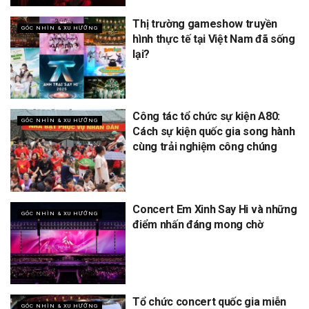
Thị trường gameshow truyền
GÓC NHÌN & XU HƯỚNG
hình thực tế tại Việt Nam đã sống
lại?
Công tác tổ chức sự kiện A80:
GÓC NHÌN & XU HƯỚNG
Cách sự kiện quốc gia song hành
cùng trải nghiệm công chúng
Concert Em Xinh Say Hi và những
GÓC NHÌN & XU HƯỚNG
điểm nhấn đáng mong chờ
Tổ chức concert quốc gia miễn
GÓC NHÌN & XU HƯỚNG