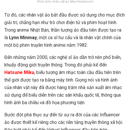
Hình ảnh nhân vật ảo Max Headroom
Từ đó, các nhân vật ảo bắt đầu được sử dụng cho mục đích
giải trí, chẳng hạn như trò chơi điện tử và phim hoạt hình.
Trong anime Nhật Bản, thần tượng ảo đầu tiên được tạo ra
là
Lynn Minmay
, một ca sĩ hư cấu và là nhân vật chính của
một bộ phim truyền hình anime năm 1982.
Đến những năm 2000, các nghệ sĩ ảo dần trở nên phổ biến,
khuấy động giới truyền thông. Trong đó phải kể đến
Hatsune Miku
, biểu tượng âm nhạc toàn cầu đầu tiên trên
thế giới được tạo ra bằng máy tính. Giọng nói và hình ảnh
của nhân vật này đã được hàng trăm nhà sản xuất âm nhạc
sử dụng để biểu diễn trên các sân khấu quốc tế, thông qua
hình ảnh ba chiều và đồ họa phương tiện.
Bước đột phá thực sự đến từ sự ra đời của các Influencer
ảo được thiết kế riêng cho các nền tảng truyền thông xã hội.
Đặc biệt phải kể đến Virtual Influencer đầu tiên trên