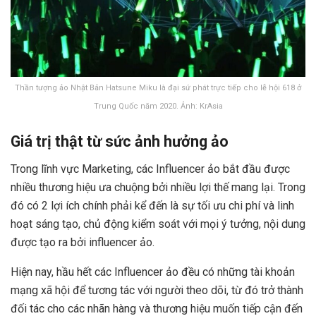
Thần tượng ảo Nhật Bản Hatsune Miku là đại sứ phát trực tiếp cho lễ hội 618 ở
Trung Quốc năm 2020. Ảnh: KrAsia
Giá trị thật từ sức ảnh hưởng ảo
Trong lĩnh vực Marketing, các Influencer ảo bắt đầu được
nhiều thương hiệu ưa chuộng bởi nhiều lợi thế mang lại. Trong
đó có 2 lợi ích chính phải kể đến là sự tối ưu chi phí và linh
hoạt sáng tạo, chủ động kiểm soát với mọi ý tưởng, nội dung
được tạo ra bởi influencer ảo.
Hiện nay, hầu hết các Influencer ảo đều có những tài khoản
mạng xã hội để tương tác với người theo dõi, từ đó trở thành
đối tác cho các nhãn hàng và thương hiệu muốn tiếp cận đến