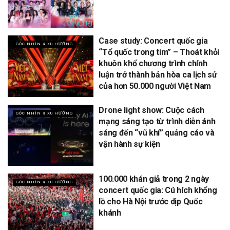
Case study: Concert quốc gia
GÓC NHÌN & XU HƯỚNG
“Tổ quốc trong tim” – Thoát khỏi
khuôn khổ chương trình chính
luận trở thành bản hòa ca lịch sử
của hơn 50.000 người Việt Nam
Drone light show: Cuộc cách
GÓC NHÌN & XU HƯỚNG
mạng sáng tạo từ trình diễn ánh
sáng đến “vũ khí” quảng cáo và
vận hành sự kiện
100.000 khán giả trong 2 ngày
GÓC NHÌN & XU HƯỚNG
concert quốc gia: Cú hích khổng
lồ cho Hà Nội trước dịp Quốc
khánh