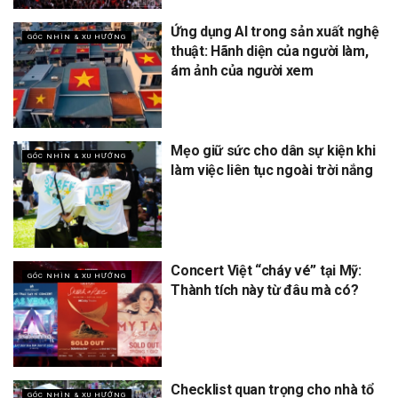
Ứng dụng AI trong sản xuất nghệ
GÓC NHÌN & XU HƯỚNG
thuật: Hãnh diện của người làm,
ám ảnh của người xem
Mẹo giữ sức cho dân sự kiện khi
GÓC NHÌN & XU HƯỚNG
làm việc liên tục ngoài trời nắng
Concert Việt “cháy vé” tại Mỹ:
GÓC NHÌN & XU HƯỚNG
Thành tích này từ đâu mà có?
Checklist quan trọng cho nhà tổ
GÓC NHÌN & XU HƯỚNG