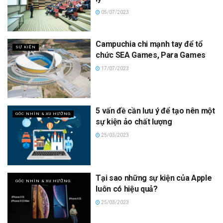
05/07/2023
Campuchia chi mạnh tay để tổ
SỰ KIỆN
chức SEA Games, Para Games
17/07/2023
5 vấn đề cần lưu ý để tạo nên một
GÓC NHÌN & XU HƯỚNG
sự kiện ảo chất lượng
25/03/2023
Tại sao những sự kiện của Apple
GÓC NHÌN & XU HƯỚNG
luôn có hiệu quả?
25/03/2023