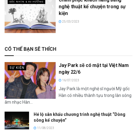
GÓC NHÌN & XU HƯỚNG
nghệ thuật kể chuyện trong sự
kiện
25/03/2023
CÓ THỂ BẠN SẼ THÍCH
Jay Park sẽ có mặt tại Việt Nam
SỰ KIỆN
ngày 22/6
16/07/2023
Jay Park là một nghệ sĩ người Mỹ gốc
Hàn có nhiều thành tựu trong làn sóng
âm nhạc Hàn...
Hé lộ sân khấu chương trình nghệ thuật “Dòng
sông kể chuyện”
11/08/2023