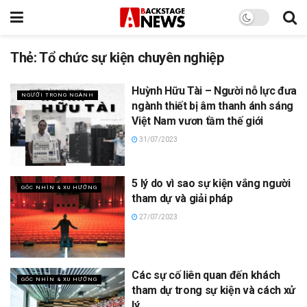
Thẻ:
Tổ chức sự kiện chuyên nghiệp
Huỳnh Hữu Tài – Người nỗ lực đưa
NGƯỜI TRONG NGÀNH
ngành thiết bị âm thanh ánh sáng
Việt Nam vươn tầm thế giới
31/07/2023
5 lý do vì sao sự kiện vắng người
GÓC NHÌN & XU HƯỚNG
tham dự và giải pháp
27/07/2023
Các sự cố liên quan đến khách
GÓC NHÌN & XU HƯỚNG
tham dự trong sự kiện và cách xử
lý